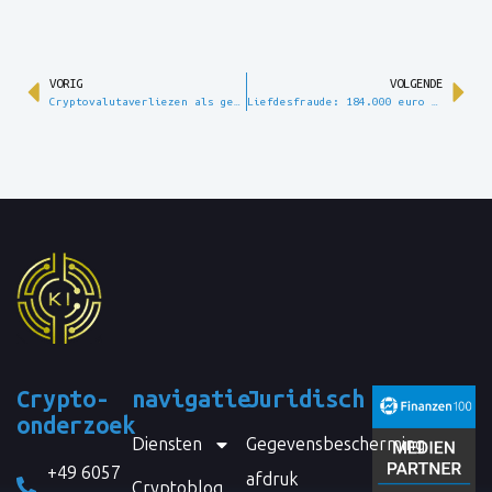
VORIG
VOLGENDE
Cryptovalutaverliezen als gevolg van fraude: zijn deze verliezen fiscaal aftrekbaar?
Liefdesfraude: 184.000 euro verloren – hoe een waargebeurd geval de mechanismen van cryptofraude illustreert.
Crypto-
navigatie
Juridisch
onderzoek
Diensten
Gegevensbescherming
+49 6057
afdruk
Cryptoblog