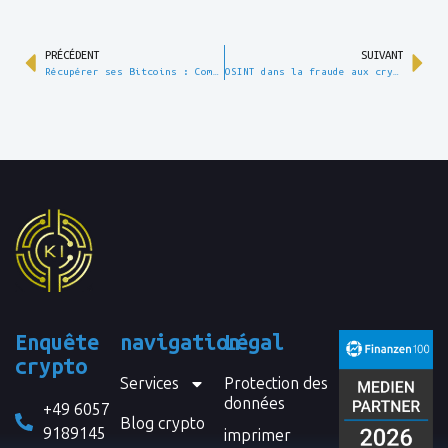
PRÉCÉDENT
SUIVANT
Récupérer ses Bitcoins : Comment récupérer ses BTC volés
OSINT dans la fraude aux cryptomonnaies : identifier les auteurs sur le web ouvert
Enquête
navigation
Légal
crypto
Services
Protection des
données
+49 6057
Blog crypto
9189145
imprimer