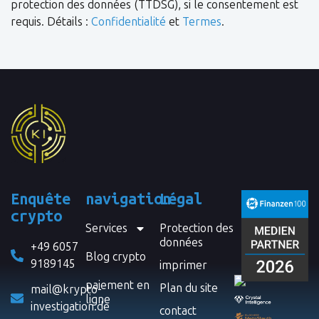
protection des données (TTDSG), si le consentement est
requis. Détails :
Confidentialité
et
Termes
.
Enquête
navigation
Légal
crypto
Services
Protection des
données
+49 6057
Blog crypto
9189145
imprimer
paiement en
Plan du site
mail@krypto-
ligne
investigation.de
contact