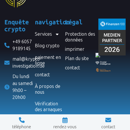
Enquête
navigation
Légal
crypto
Services
Protection des
données
+49 6057
Blog crypto
9189145
imprimer
paiement en
Plan du site
mail@krypto-
ligne
investigation.de
contact
contact
Du lundi
au samedi
À propos de
9h00 –
nous
20h00
Vérification
des arnaques
téléphone
rendez-vous
contact