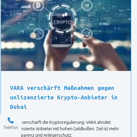
VARA verschärft Maßnahmen gegen
unlizenzierte Krypto-Anbieter in
Dubai
Dubai verschärft die Kryptoregulierung: VARA ahndet
Telefon
unlizenzierte Anbieter mit hohen Geldbußen. Ziel ist mehr
Transparenz und Anlegerschutz.