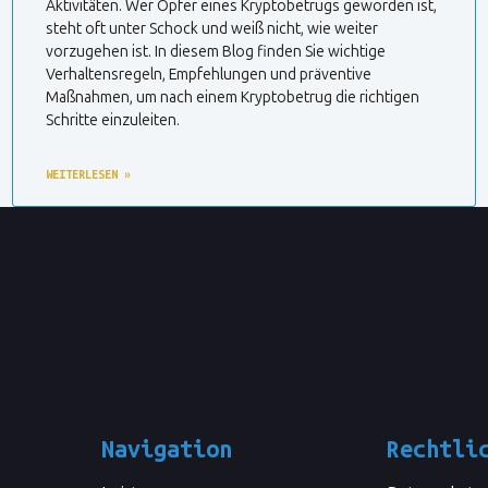
Aktivitäten. Wer Opfer eines Kryptobetrugs geworden ist,
steht oft unter Schock und weiß nicht, wie weiter
vorzugehen ist. In diesem Blog finden Sie wichtige
Verhaltensregeln, Empfehlungen und präventive
Maßnahmen, um nach einem Kryptobetrug die richtigen
Schritte einzuleiten.
WEITERLESEN »
Navigation
Rechtli