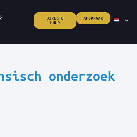
S
DIRECTE
AFSPRAAK
HULP
nsisch onderzoek