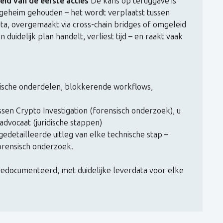
id van de eerste acties
De kans op teruggave is
n geheim gehouden – het wordt verplaatst tussen
a, overgemaakt via cross-chain bridges of omgeleid
 duidelijk plan handelt, verliest tijd – en raakt vaak
ische onderdelen, blokkerende workflows,
ssen Crypto Investigation (forensisch onderzoek), u
advocaat (juridische stappen)
edetailleerde uitleg van elke technische stap –
orensisch onderzoek.
 gedocumenteerd, met duidelijke leverdata voor elke