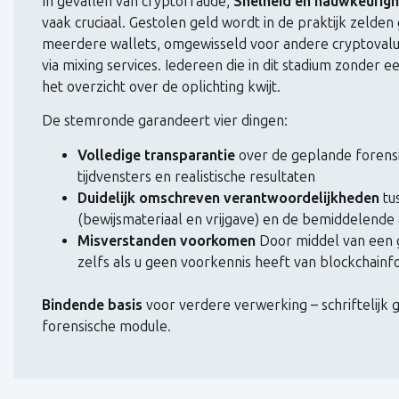
In gevallen van cryptofraude,
Snelheid en nauwkeurighe
vaak cruciaal. Gestolen geld wordt in de praktijk zelde
meerdere wallets, omgewisseld voor andere cryptovalut
via mixing services. Iedereen die in dit stadium zonder een
het overzicht over de oplichting kwijt.
De stemronde garandeert vier dingen:
Volledige transparantie
over de geplande forens
tijdvensters en realistische resultaten
Duidelijk omschreven verantwoordelijkheden
tu
(bewijsmateriaal en vrijgave) en de bemiddelende 
Misverstanden voorkomen
Door middel van een g
zelfs als u geen voorkennis heeft van blockchainf
Bindende basis
voor verdere verwerking – schriftelijk
forensische module.