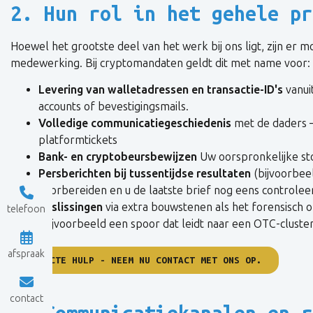
2. Hun rol in het gehele pr
Hoewel het grootste deel van het werk bij ons ligt, zijn er
medewerking. Bij cryptomandaten geldt dit met name voor:
Levering van walletadressen en transactie-ID's
vanui
accounts of bevestigingsmails.
Volledige communicatiegeschiedenis
met de daders –
platformtickets
Bank- en cryptobeursbewijzen
Uw oorspronkelijke st
Persberichten bij tussentijdse resultaten
(bijvoorbe
voorbereiden en u de laatste brief nog eens controlee
beslissingen
via extra bouwstenen als het forensisch 
telefoon
(bijvoorbeeld een spoor dat leidt naar een OTC-cluster
afspraak
DIRECTE HULP - NEEM NU CONTACT MET ONS OP.
contact
3. Communicatiekanalen en r