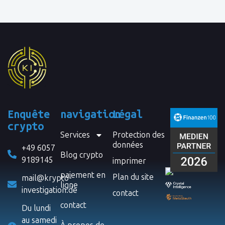
Enquête
navigation
Légal
crypto
Services
Protection des
données
+49 6057
Blog crypto
9189145
imprimer
paiement en
Plan du site
mail@krypto-
ligne
investigation.de
contact
contact
Du lundi
au samedi