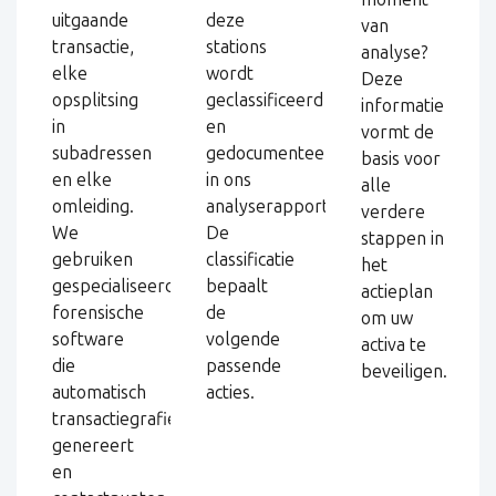
uitgaande
deze
van
transactie,
stations
analyse?
elke
wordt
Deze
opsplitsing
geclassificeerd
informatie
in
en
vormt de
subadressen
gedocumenteerd
basis voor
en elke
in ons
alle
omleiding.
analyserapport.
verdere
We
De
stappen in
gebruiken
classificatie
het
gespecialiseerde
bepaalt
actieplan
forensische
de
om uw
software
volgende
activa te
die
passende
beveiligen.
automatisch
acties.
transactiegrafieken
genereert
en