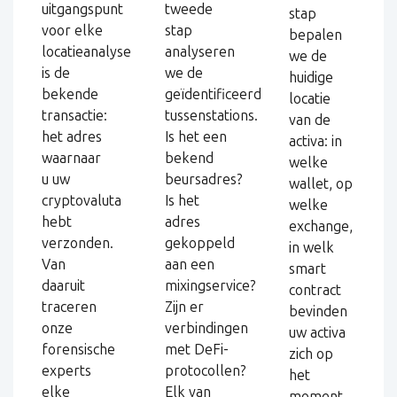
uitgangspunt
tweede
stap
voor elke
stap
bepalen
locatieanalyse
analyseren
we de
is de
we de
huidige
bekende
geïdentificeerde
locatie
transactie:
tussenstations.
van de
het adres
Is het een
activa: in
waarnaar
bekend
welke
u uw
beursadres?
wallet, op
cryptovaluta
Is het
welke
hebt
adres
exchange,
verzonden.
gekoppeld
in welk
Van
aan een
smart
daaruit
mixingservice?
contract
traceren
Zijn er
bevinden
onze
verbindingen
uw activa
forensische
met DeFi-
zich op
experts
protocollen?
het
elke
Elk van
moment