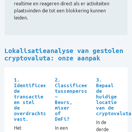
realtime en reageren direct als er activiteiten
plaatsvinden die tot een blokkering kunnen
leiden.
Lokalisatieanalyse van gestolen
cryptovaluta: onze aanpak
1.
2.
3.
Identificeer
Classificeer
Bepaal
de
tussenpersonen
de
transactie
–
huidige
en stel
Beurs,
locatie
de
mixer
van de
overdrachtsketen
of
cryptovaluta
vast.
DeFi?
In de
Het
In een
derde