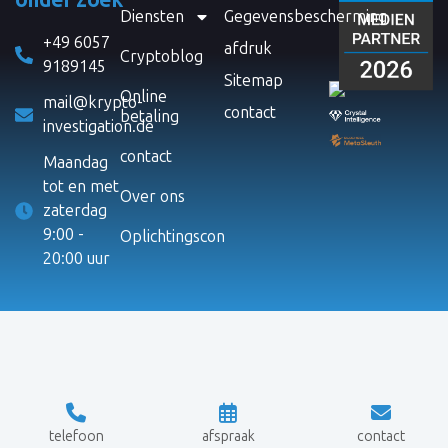
Diensten
Gegevensbescherming
+49 6057
afdruk
Cryptoblog
9189145
Sitemap
Online
mail@krypto-
contact
betaling
investigation.de
contact
Maandag
tot en met
Over ons
zaterdag
9:00 -
Oplichtingscontrole
20:00 uur
telefoon
afspraak
contact