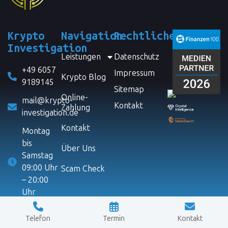
Krypto
Navigation
Rechtliches
Investigation
Leistungen
Datenschutz
+49 6057
Impressum
Krypto Blog
9189145
Sitemap
Online-
mail@krypto-
Kontakt
Zahlung
investigation.de
Kontakt
Montag
bis
Über Uns
Samstag
09:00 Uhr
Scam Check
– 20:00
Uhr
Telefon
Termin
Kontakt