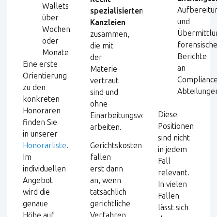
Wallets
Aufbereitu
spezialisierten
über
und
Kanzleien
Wochen
Übermittlu
zusammen,
oder
forensisch
die mit
Monate
Berichte
der
Eine erste
an
Materie
Orientierung
Compliance
vertraut
zu den
Abteilunge
sind und
konkreten
ohne
Honoraren
Diese
Einarbeitungsverluste
finden Sie
Positionen
arbeiten.
in unserer
sind nicht
Honorarliste
.
Gerichtskosten
in jedem
Im
fallen
Fall
individuellen
erst dann
relevant.
Angebot
an, wenn
In vielen
wird die
tatsächlich
Fällen
genaue
gerichtliche
lässt sich
Höhe auf
Verfahren