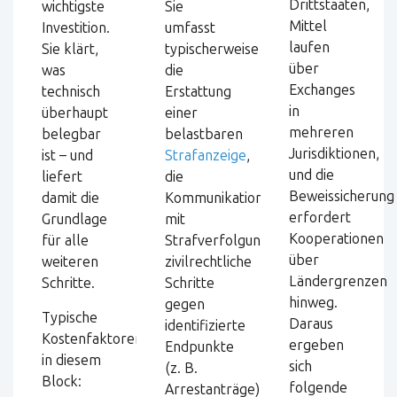
Drittstaaten,
wichtigste
Sie
Mittel
Investition.
umfasst
laufen
Sie klärt,
typischerweise
über
was
die
Exchanges
technisch
Erstattung
in
überhaupt
einer
mehreren
belegbar
belastbaren
Jurisdiktionen,
ist – und
Strafanzeige
,
und die
liefert
die
Beweissicherung
damit die
Kommunikation
erfordert
Grundlage
mit
Kooperationen
für alle
Strafverfolgungsbehörden,
über
weiteren
zivilrechtliche
Ländergrenzen
Schritte.
Schritte
hinweg.
gegen
Typische
Daraus
identifizierte
Kostenfaktoren
ergeben
Endpunkte
in diesem
sich
(z. B.
Block:
folgende
Arrestanträge)