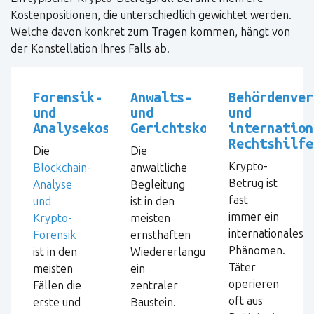
Kostenpositionen, die unterschiedlich gewichtet werden.
Welche davon konkret zum Tragen kommen, hängt von
der Konstellation Ihres Falls ab.
Forensik-
Anwalts-
Behördenver
und
und
und
Analysekosten
Gerichtskosten
internation
Rechtshilfe
Die
Die
Krypto-
Blockchain-
anwaltliche
Betrug ist
Analyse
Begleitung
fast
und
ist in den
immer ein
Krypto-
meisten
internationales
Forensik
ernsthaften
Phänomen.
ist in den
Wiedererlangungsversuchen
Täter
meisten
ein
operieren
Fällen die
zentraler
oft aus
erste und
Baustein.