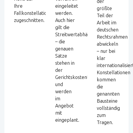
der
Ihre
eingeleitet
größte
Fallkonstellation
werden.
Teil der
zugeschnitten.
Auch hier
Arbeit im
gilt die
deutschen
Streitwertabhängigkeit
Rechtsrahmen
– die
abwickeln
genauen
– nur bei
Sätze
klar
stehen in
internationalisie
der
Konstellationen
Gerichtskostentabelle
kommen
und
die
werden
genannten
im
Bausteine
Angebot
vollständig
mit
zum
eingeplant.
Tragen.