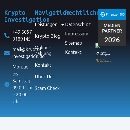
Krypto
Navigation
Rechtliches
Investigation
Leistungen
Datenschutz
+49 6057
Impressum
Krypto Blog
9189145
Sitemap
Online-
mail@krypto-
Kontakt
Zahlung
investigation.de
Kontakt
Montag
bis
Über Uns
Samstag
09:00 Uhr
Scam Check
– 20:00
Uhr