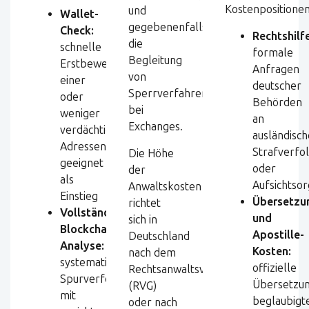
Kostenpositionen
und
Wallet-
gegebenenfalls
Check:
Rechtshilf
die
schnelle
formale
Begleitung
Erstbewertung
Anfragen
von
einer
deutscher
Sperrverfahren
oder
Behörden
bei
weniger
an
Exchanges.
verdächtiger
ausländisch
Adressen,
Strafverfo
Die Höhe
geeignet
oder
der
als
Aufsichtso
Anwaltskosten
Einstieg
Übersetzu
richtet
Vollständige
und
sich in
Blockchain-
Apostille-
Deutschland
Analyse:
Kosten:
nach dem
systematische
offizielle
Rechtsanwaltsvergütungsgesetz
Spurverfolgung
Übersetzun
(RVG)
mit
beglaubigt
oder nach