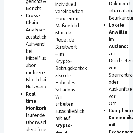
gerichtsverwertbarem
Dokumente
individuell
Bericht
internation
vereinbarten
Cross-
Beurkundu
Honoraren.
Chain-
Lokale
Maßgeblich
Analyse:
Anwälte
ist in der
zusätzlicher
im
Regel der
Aufwand
Ausland:
Streitwert
bei
zur
– im
Mittelflüssen
Durchsetz
Krypto-
über
von
Betrugskontext
mehrere
Sperranträ
also die
Blockchain-
oder
Höhe des
Netzwerke
Auskunftse
Schadens.
Real-
vor
Wir
time
Ort
arbeiten
Monitoring:
Complianc
ausschließlich
laufende
Kommunika
mit
auf
Überwachung
mit
Krypto-
identifizierter
Exchanges
Recht