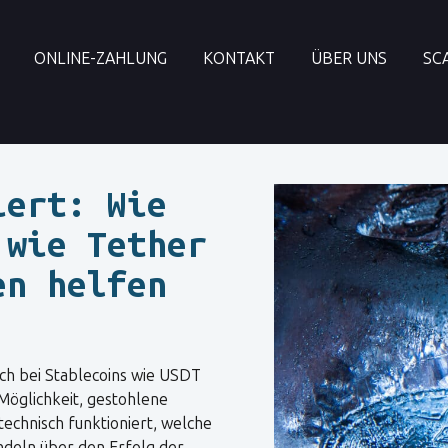
ONLINE-ZAHLUNG
KONTAKT
ÜBER UNS
SC
iert: Wie
 wie Tether
en helfen
ch bei Stablecoins wie USDT
öglichkeit, gestohlene
technisch funktioniert, welche
ndeln über den Erfolg der