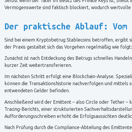
Selbst wenn der Täter im Besitz des Private Keys ist, bleibt
Vermögenswerte sind faktisch blockiert, wodurch wertvolle
Der praktische Ablauf: Vom 
Sind bei einem Kryptobetrug Stablecoins betroffen, ergibt s
der Praxis gestaltet sich das Vorgehen regelmäßig wie folgt:
Zunächst ist nach Entdeckung des Betrugs schnelles Handeln 
kurzer Zeit weitertransferieren.
Im nächsten Schritt erfolgt eine Blockchain-Analyse. Spezia
können die Transaktionshistorie nachverfolgen und mittels so
entwendeten Gelder befinden.
Anschließend wird der Emittent – also Circle oder Tether – k
Tracing-Berichts, einer strukturierten Sachverhaltsdarstellu
Aufforderungsschreiben erhöht die Erfolgsaussichten deutlic
Nach Prüfung durch die Compliance-Abteilung des Emittente