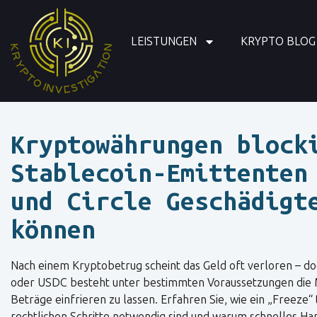
LEISTUNGEN
KRYPTO BLOG
Kryptowährungen block
Stablecoin-Emittenten
und Circle Geschädigt
können
Nach einem Kryptobetrug scheint das Geld oft verloren – do
oder USDC besteht unter bestimmten Voraussetzungen die M
Beträge einfrieren zu lassen. Erfahren Sie, wie ein „Freeze“ 
rechtlichen Schritte notwendig sind und warum schnelles Ha