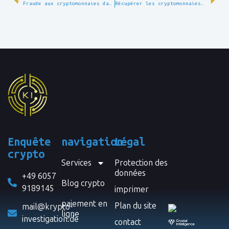
Fraude aux cryptomonnaies dans le district de Sigmaringen : les enquêteurs saisissent des cryptomonnaies d’une valeur de 100 000 $ – avec le soutien de Crypto Investigation
Récupérer les cryptomonnaies volées : ce que les personnes concernées doivent savoir
Enquête
navigation
Légal
crypto
Services
Protection des
données
+49 6057
Blog crypto
9189145
imprimer
paiement en
Plan du site
mail@krypto-
ligne
investigation.de
contact