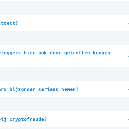
ntdekt?
eleggers hier ook door getroffen kunnen
ers bijzonder serieus nemen?
bij cryptofraude?