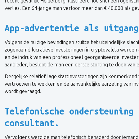
recent geval uit Heidelberg illustreert hoe snel een ogenschij
verlies. Een 64-jarige man verloor meer dan € 40.000 als ge
App-advertentie als uitgang
Volgens de huidige bevindingen stuitte het uiteindelijke slac
zogenaamd lucratieve investeringen in cryptovaluta werden 
en de indruk van een professioneel georganiseerde invest
aanbieder, besloot de man een eerste storting te doen van ee
Dergelijke relatief lage startinvesteringen zijn kenmerkend
vertrouwen te wekken en de aanvankelijke aarzeling van in
wordt gevraagd.
Telefonische ondersteuning 
consultant.
Vervolgens werd de man telefonisch benaderd door iemand die