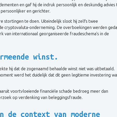
menten en gaf hij de indruk persoonlijk en deskundig advies 
persoonlijker en gerichter.
tortingen te doen. Uiteindelijk sloot hij zelfs twee
ende cryptovaluta-onderneming. De overboekingen werden ged
rk van internationaal georganiseerde fraudeschema's in de
rmeende winst.
kte hij dat de zogenaamd behaalde winst niet was uitbetaald.
ment werd het duidelijk dat dit geen legitieme investering wa
 daaruit voortvloeiende financiële schade bedroeg meer dan
derzoek op verdenking van beleggingsfraude.
n de context van moderne