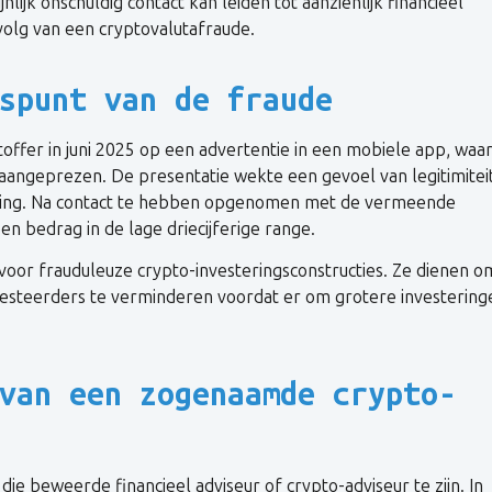
nlijk onschuldig contact kan leiden tot aanzienlijk financieel
volg van een cryptovalutafraude.
spunt van de fraude
htoffer in juni 2025 op een advertentie in een mobiele app, waar
aangeprezen. De presentatie wekte een gevoel van legitimitei
ering. Na contact te hebben opgenomen met de vermeende
n bedrag in de lage driecijferige range.
 voor frauduleuze crypto-investeringsconstructies. Ze dienen o
vesteerders te verminderen voordat er om grotere investering
van een zogenaamde crypto-
 beweerde financieel adviseur of crypto-adviseur te zijn. In