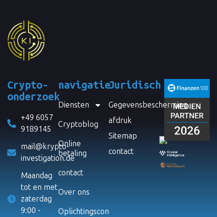
Crypto-
navigatie
Juridisch
onderzoek
Diensten
Gegevensbescherming
+49 6057
afdruk
Cryptoblog
9189145
Sitemap
Online
mail@krypto-
contact
betaling
investigation.de
contact
Maandag
tot en met
Over ons
zaterdag
9:00 -
Oplichtingscontrole