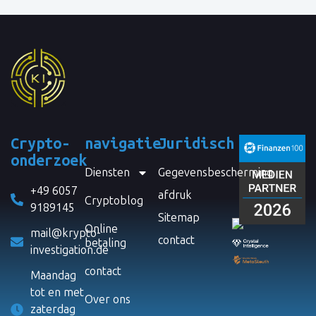
Crypto-
navigatie
Juridisch
onderzoek
Diensten
Gegevensbescherming
+49 6057
afdruk
Cryptoblog
9189145
Sitemap
Online
mail@krypto-
contact
betaling
investigation.de
contact
Maandag
tot en met
Over ons
zaterdag